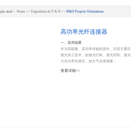
ação atual：
Home
>>
Engenharia de P & D
>>
R&D Projects Orientations
高功率光纤连接器
一、应用场景
作为高能量、高功率传输的器件，目前主要应
激光加工技术，如激光打标、激光切割、激光
大光功率光谱仪，如大气光谱测量；
半导体激光器、高功率光纤激光器的输出尾纤
查看详细>>
医疗设备，如激光手术等；
激光检测及测距，如无人驾驶汽车上的应用。
二、 产品介绍
1. 高能光纤组件