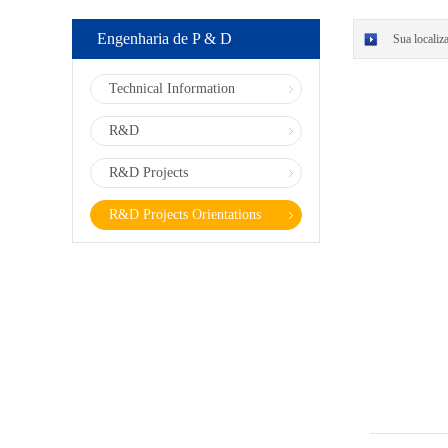
Engenharia de P & D
Sua localiz
Technical Information
R&D
R&D Projects
R&D Projects Orientations