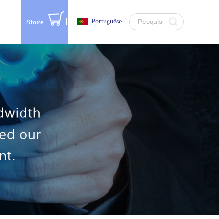
Portuguêse
Store