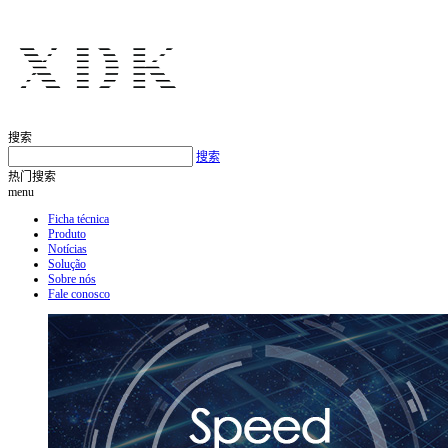
搜索
搜索
热门搜索
menu
Ficha técnica
Produto
Notícias
Solução
Sobre nós
Fale conosco