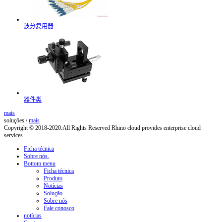
波分复用器
器件类
mais
soluções
/
mais
Copyright © 2018-2020.All Rights Reserved
Rhino cloud provides enterprise cloud
services
Ficha técnica
Sobre nós.
Bottom menu
Ficha técnica
Produto
Notícias
Solução
Sobre nós
Fale conosco
notícias