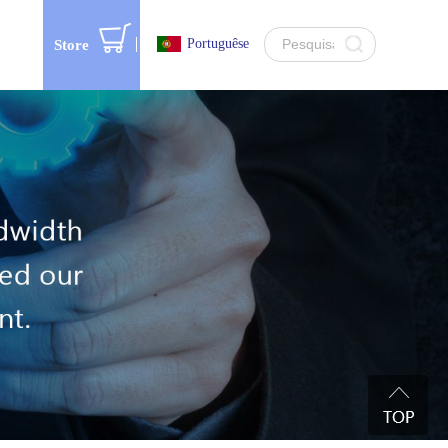
Portuguêse
Store