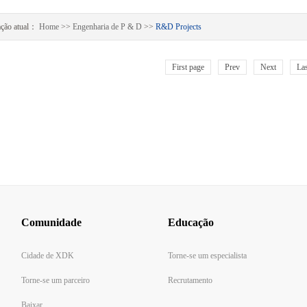
ação atual：
Home
>>
Engenharia de P & D
>>
R&D Projects
First page
Prev
Next
Las
Comunidade
Educação
Cidade de XDK
Torne-se um especialista
Torne-se um parceiro
Recrutamento
Baixar