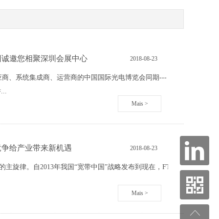
集团诚邀您相聚深圳会展中心
2018
-
08
-
23
商、系统集成商、运营商的中国国际光电博览会同期---「CIOE光通信
..
Mais >
放竞争给产业带来新机遇
2018
-
08
-
23
的主旋律。自2013年我国“宽带中国”战略发布到现在，FTTH已经发展
Mais >