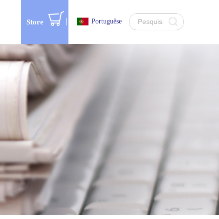
Portuguêse
Store