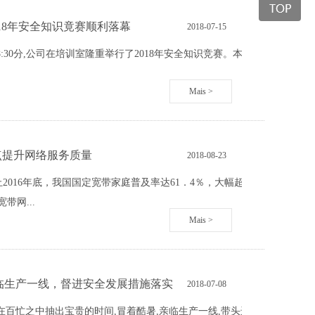
18年安全知识竟赛顺利落幕
2018
-
07
-
15
月12日晚上18:30分,公司在培训室隆重举行了2018年安全知识竞赛。本次竞赛由公司
Mais >
点提升网络服务质量
2018
-
08
-
23
016年底，我国国定宽带家庭普及率达61．4％，大幅超过了“十三
带网...
Mais >
临生产一线，督进安全发展措施落实
2018
-
07
-
08
总监在百忙之中抽出宝贵的时间,冒着酷暑,亲临生产一线,带头进行安全生产